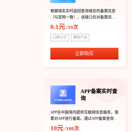
根据域名实时返回查询域名的备案信息
（与官网一致），该接口仅对备案信息
实时结果如实展示，查询结果仅供参
0.1元
/10次
考。
口碑认可
爆款产品
立即购买
APP备案实时查
询
APP在中国境内提供互联网信息服务，需
要对APP进行备案。通过APP备案查询接
口可以实时获取例如，新闻、社交、电
10元
/100次
商、游戏、教育、医疗等行业的app是否