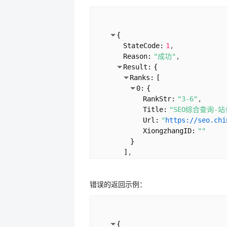
{
StateCode:
1
Reason:
"成功"
Result:
{
Ranks:
[
0:
{
RankStr:
"3-6"
Title:
"SEO综合查询-
Url:
"
https://seo.chi
XiongzhangID:
""
}
]
SiteCount:
100000000
}
错误的返回示例：
}
{