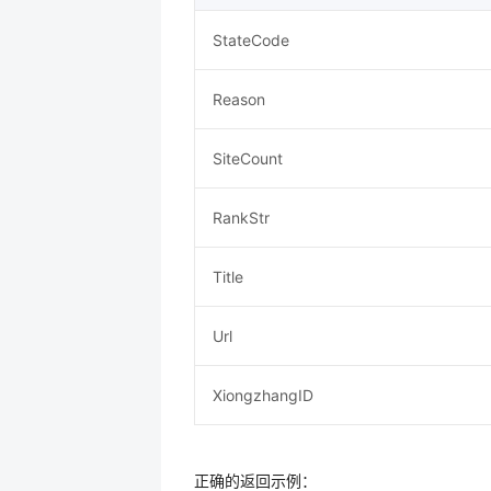
StateCode
Reason
SiteCount
RankStr
Title
Url
XiongzhangID
正确的返回示例：