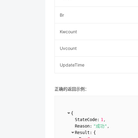
Br
Kwcount
Uvcount
UpdateTime
正确的返回示例：
{
StateCode:
1
Reason:
"成功"
Result:
{