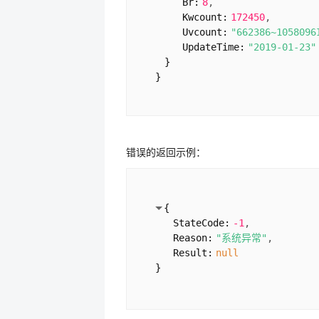
Br:
8
Kwcount:
172450
Uvcount:
"662386~1058096
UpdateTime:
"2019-01-23"
}
}
错误的返回示例：
{
StateCode:
-1
Reason:
"系统异常"
Result:
null
}