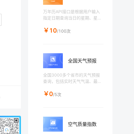
万年历API接口是根据用户输入
指定日期查询当日的星期、星
座、农历、生肖、天干地支、岁
￥10
次、黄历相关的福神、喜神、宜
/100次
忌等信息，可以进行阴阳历转
换。节假日、近期节日查询。
全国天气预报
全国3000多个省市的天气预报
查询，包括实时天气气温、最高
最低温度、风级、风力、湿度、
￥0
气压，穿衣、运动、洗车、感
/5次
持
冒、空气污染扩散、紫外线等指
数，7天天气、风力、最低最高
温度、日出日落时间，未来24小
时的时天气、气温，空气质量指
空气质量指数
数、PM2.5指数等信息。