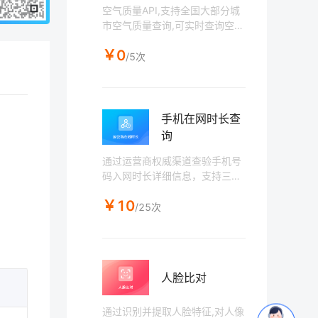
空气质量API,支持全国大部分城
市空气质量查询,可实时查询空气
质量,小时粒度,实时给出空气质
￥0
量AQI指数,并给出空气质量级别
/5次
和首要污染物。
手机在网时长查
询
通过运营商权威渠道查验手机号
码入网时长详细信息，支持三大
运营商
￥10
/25次
人脸比对
通过识别并提取人脸特征,对人像