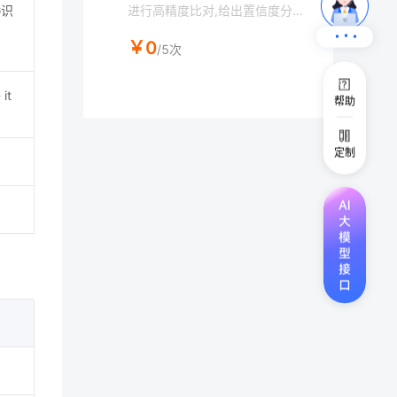
进行高精度比对,给出置信度分
G识
数,判断对象是否为同一个人。图
￥0
片转base64工具：https://tool.
/5次
chinaz.com/tools/imgtobase
it
帮助
定制