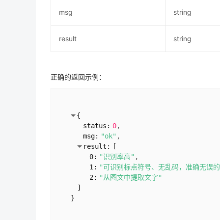
msg
string
result
string
正确的返回示例：
{
status:
0
msg:
"ok"
result:
[
0:
"识别率高"
1:
"可识别标点符号、无乱码，准确无误的
2:
"从图文中提取文字"
]
}