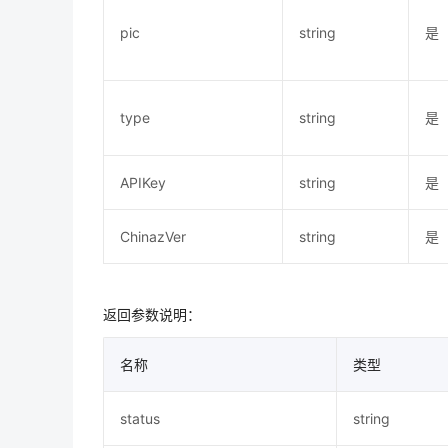
pic
string
是
type
string
是
APIKey
string
是
ChinazVer
string
是
返回参数说明：
名称
类型
status
string