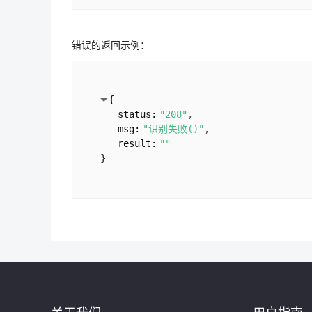
错误的返回示例：
{
status:
"208"
msg:
"识别失败()"
result:
""
}