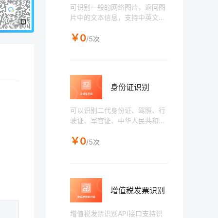
可识别一般的网络图片，返回图
片中的文本信息，支持中英文、
日语、韩语、西班牙语、法语、
￥0
德语等多语言。
/5次
身份证识别
可以识别二代身份证、驾照、行
驶证、军官证、中华人民共和国
往来港澳通行证、台湾居民往来
￥0
大陆通行证、大陆居民往来台湾
/5次
通行证、签证、护照、户口本、
居住证等证件，返回姓名、身份
证号等。
增值税发票识别
增值税发票识别API接口支持识