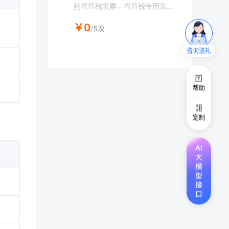
别增值税发票，增值税专用发
票。包括：发票名称,金额，税
￥0
额，价税合计，代码，发票号
/5次
码，纳税人识别号，地址、电
话，开户行及账号，开票人，收
咨询送礼
款人，备注等全面信息
帮助
定制