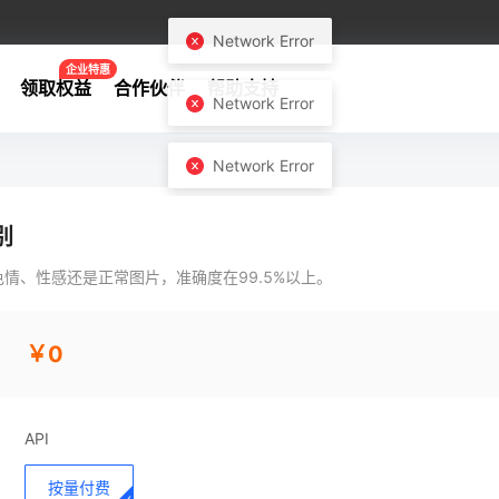
企业特惠
领取权益
合作伙伴
帮助支持
别
情、性感还是正常图片，准确度在99.5%以上。
￥0
API
按量付费