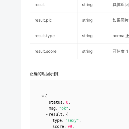
result
string
具体返回
result.pic
string
如果图片
result.type
string
normal
result.score
string
可信度 1
正确的返回示例：
{
status:
0
msg:
"ok"
result:
{
type:
"sexy"
score:
99