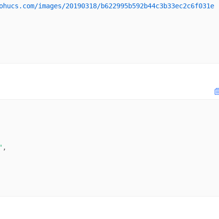
ohucs.com/images/20190318/b622995b592b44c3b33ec2c6f031e
"