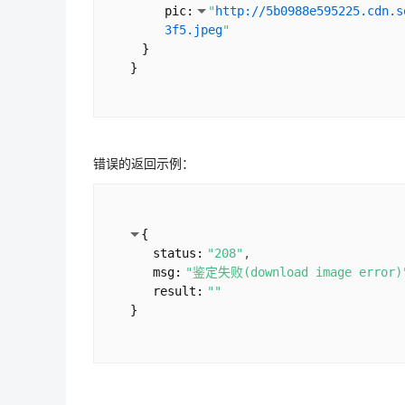
pic:
"
http://5b0988e595225.cdn.s
3f5.jpeg
"
}
}
错误的返回示例：
{
status:
"208"
msg:
"鉴定失败(download image error)
result:
""
}