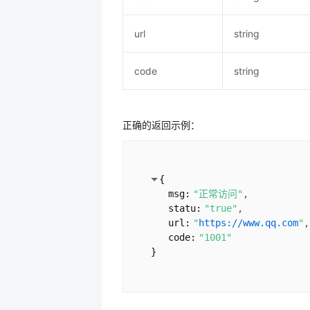
url
string
code
string
正确的返回示例：
{
msg:
"正常访问"
statu:
"true"
url:
"
https://www.qq.com
"
code:
"1001"
}