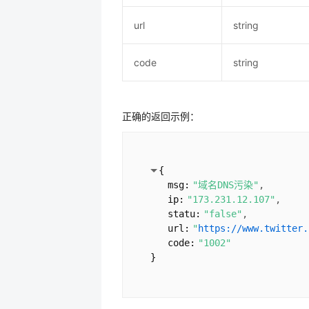
url
string
code
string
正确的返回示例：
{
msg:
"域名DNS污染"
ip:
"173.231.12.107"
statu:
"false"
url:
"
https://www.twitter.
code:
"1002"
}