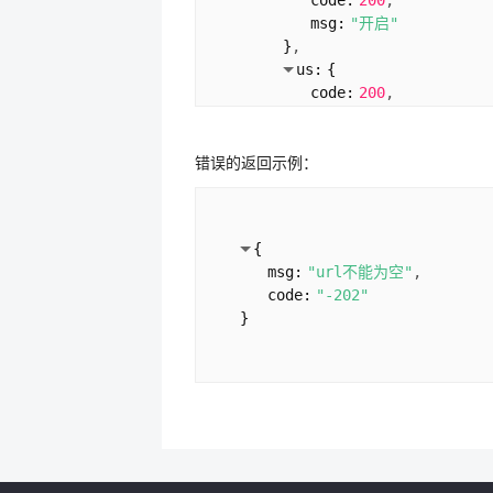
code:
200
msg:
"开启"
}
us:
{
code:
200
msg:
"开启"
}
错误的返回示例：
}
icmp:
{
cn:
{
code:
200
{
msg:
"开启"
msg:
"url不能为空"
}
code:
"-202"
us:
{
}
code:
200
msg:
"开启"
}
}
}
statu:
"true"
url:
"
http://chinaz.com
"
code:
"1001"