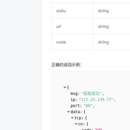
statu
string
url
string
code
string
正确的返回示例：
{
msg:
"获取成功"
ip:
"117.25.139.77"
port:
"80"
data:
{
tcp:
{
cn:
{