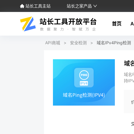
站长工具主站
站长之家产品
首页
A
API商城
>
安全检测
>
域名IPv4Ping检测
域名
域名
持IP