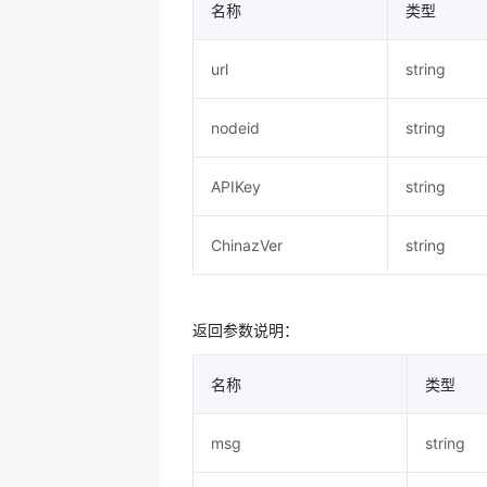
名称
类型
url
string
nodeid
string
APIKey
string
ChinazVer
string
返回参数说明：
名称
类型
msg
string