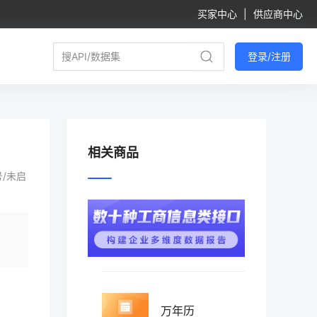
买家中心
|
供应商中心
登录/注册
相关商品
/未启
万年历