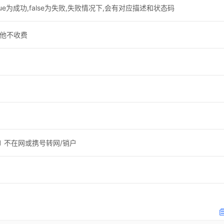
ue为成功,false为失败,失败情况下,会有对应描述和状态码
，其他不收费
1 不在网或携号转网/销户