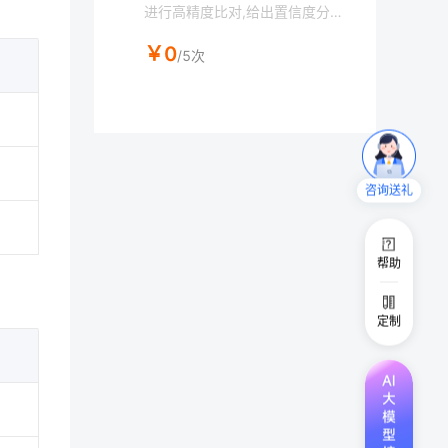
进行高精度比对,给出置信度分
数,判断对象是否为同一个人。图
￥0
片转base64工具：https://tool.
/5次
chinaz.com/tools/imgtobase
咨询送礼
帮助
定制