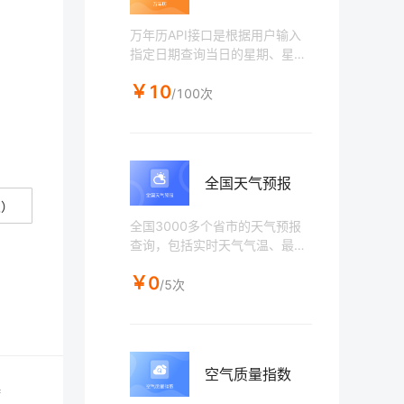
万年历API接口是根据用户输入
指定日期查询当日的星期、星
座、农历、生肖、天干地支、岁
￥10
次、黄历相关的福神、喜神、宜
/100次
忌等信息，可以进行阴阳历转
换。节假日、近期节日查询。
全国天气预报
次）
全国3000多个省市的天气预报
查询，包括实时天气气温、最高
最低温度、风级、风力、湿度、
￥0
气压，穿衣、运动、洗车、感
/5次
冒、空气污染扩散、紫外线等指
数，7天天气、风力、最低最高
温度、日出日落时间，未来24小
时的时天气、气温，空气质量指
空气质量指数
数、PM2.5指数等信息。
持