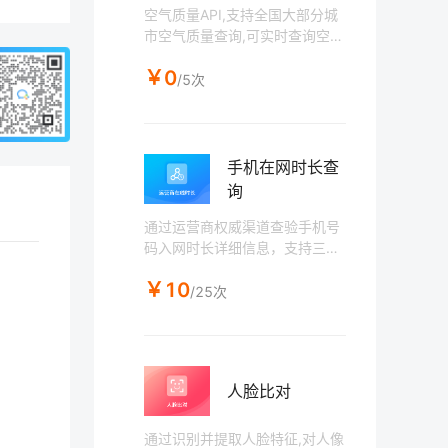
空气质量API,支持全国大部分城
市空气质量查询,可实时查询空气
质量,小时粒度,实时给出空气质
￥0
量AQI指数,并给出空气质量级别
/5次
和首要污染物。
手机在网时长查
询
通过运营商权威渠道查验手机号
码入网时长详细信息，支持三大
运营商
￥10
/25次
人脸比对
通过识别并提取人脸特征,对人像