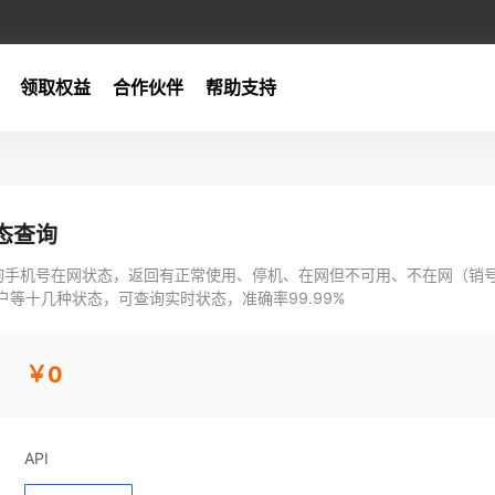
领取权益
合作伙伴
帮助支持
态查询
询手机号在网状态，返回有正常使用、停机、在网但不可用、不在网（销号
户等十几种状态，可查询实时状态，准确率99.99%
￥0
API