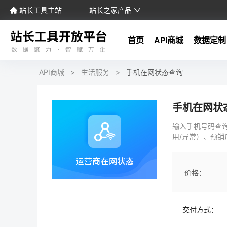
站长工具主站
站长之家产品
首页
API商城
数据定制
API商城
>
生活服务
>
手机在网状态查询
手机在网状
输入手机号码查
用/异常）、预销
价格：
交付方式：