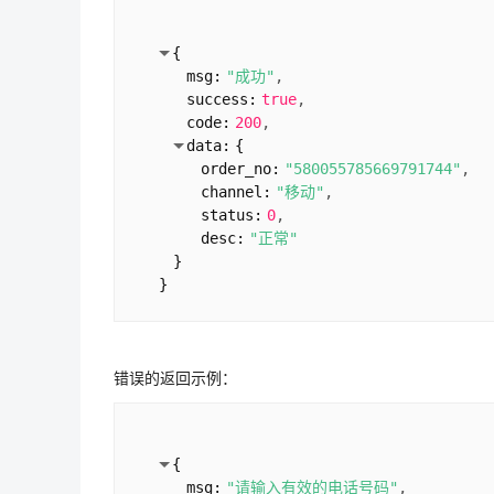
{
msg:
"成功"
success:
true
code:
200
data:
{
order_no:
"580055785669791744"
channel:
"移动"
status:
0
desc:
"正常"
}
}
错误的返回示例：
{
msg:
"请输入有效的电话号码"