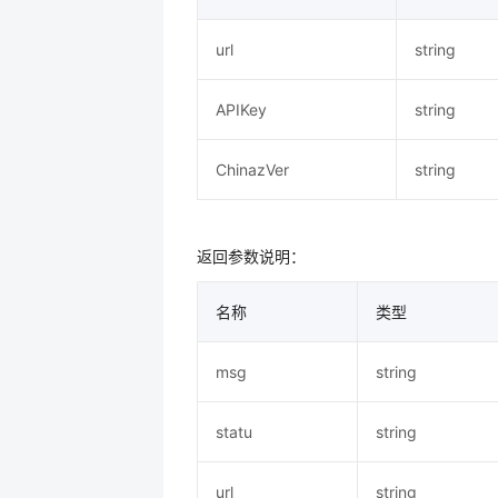
url
string
APIKey
string
ChinazVer
string
返回参数说明：
名称
类型
msg
string
statu
string
url
string