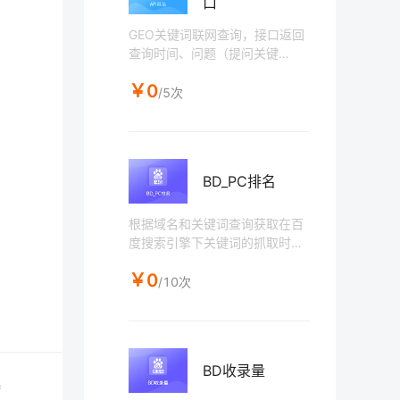
口
GEO关键词联网查询，接口返回
查询时间、问题（提问关键
词）、AI搜索、AI回答、AI推荐
￥0
问题、引用文章（链接、发布时
/5次
间、文章标题、文章摘要、站点
名称）。该接口为组合接口，需
要通过当前接口获取任务ID后，
再通过任务详情接口请求具体信
BD_PC排名
息。使用本接口用户在获取任务I
D30分钟后再进行任务详情获
取。
根据域名和关键词查询获取在百
度搜索引擎下关键词的抓取时
间、 关键词排名（页数-第几
￥0
条）、 页面标题、 页面链接地
/10次
址，排名只返回排名前50名数
据，50名后不体现。（排名存在
异地排名现象，不保证数据与查
询IP百分百一致）
BD收录量
持