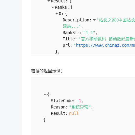
Result:
{
Ranks:
[
0:
{
Description:
"站长之家(中国站
建站..."
RankStr:
"1-1"
Title:
"官方移动数码_移动数码最新
Url:
"
https://www.chinaz.com/m
}
1:
{
Description:
"站长之家产品 手机版
错误的返回示例：
阳泉 联通 seo综合查询百度权重综合权
RankStr:
"1-2"
Title:
"站长工具 - 站长之家"
Url:
"
https://tool.chinaz.com/
{
}
StateCode:
-1
2:
{
Reason:
"系统异常"
Description:
"站长之家(中国站
Result:
null
建站..."
}
RankStr:
"1-3"
Title:
"站长之家 - 站长资讯-我们
Url:
"
https://m.chinaz.com/
"