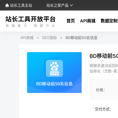
站长工具主站
站长之家产品
首页
API商城
数据定制
API商城
>
SEO指标
>
BD移动前50名信息
BD移动前5
根据关键词返回B
站排名（页数-第
价格：
交付方式：