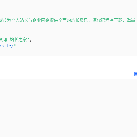
长站)为个人站长与企业网络提供全面的站长资讯、源代码程序下载、海量
资讯_站长之家"
obile/
"
 消息通知 登录/注册 IP查询您的IP:116.179.32.137 中国山西
重友链检测备案查询Whois..."
?q=gllyb.rmt-olive.com
"
长站)为个人站长与企业网络提供全面的站长资讯、源代码程序下载、海量
致力于为中文网站提供动力!"