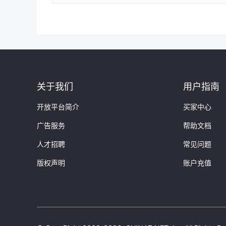
}
3:
{
Description:
"站长之家提供网站综
询,PR查询,IP地址查询,WHOIS查询
RankStr:
"1-4"
Title:
"站长之家 - 为站长提供常用站长工
Url:
"
http://www.webmasterhome
}
关于我们
用户指南
4:
{
Description:
""
开放平台简介
买家中心
RankStr:
"1-5"
广告服务
Title:
"大家还在搜"
帮助文档
Url:
"
http://34689.recommend_l
人才招聘
常见问题
}
5:
{
版权声明
账户充值
Description:
"1、站长工具——
址:http://tool.chinaz...."
RankStr:
"1-6"
Title:
"seo站长综合查询工具(seo
Url:
"
https://zhuanlan.zhihu.c
}