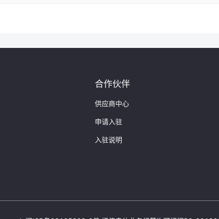
合信息查询,包括搜索引擎收录查询,反向链接查询,Alexa排名查
,域名注册查询,过期域名查询等站长..."
具 webmasterhome.cn"
.cn/
"
合作伙伴
供应商中心
申请入驻
ist.baidu.com
"
入驻说明
站长之家 这款是最多人用的的站长查询工具。 站长工具地
排名工具) - 知乎"
om/p/400607543
"