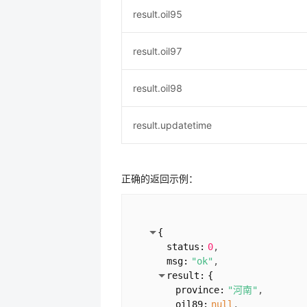
result.oil95
result.oil97
result.oil98
result.updatetime
正确的返回示例：
{
status:
0
msg:
"ok"
result:
{
province:
"河南"
oil89:
null