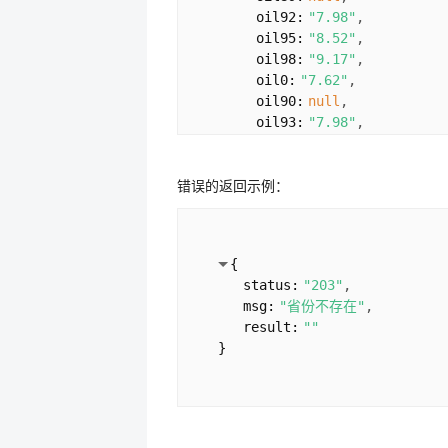
oil92:
"7.98"
oil95:
"8.52"
oil98:
"9.17"
oil0:
"7.62"
oil90:
null
oil93:
"7.98"
oil97:
"8.52"
updatetime:
"2022-12-14 
错误的返回示例：
}
}
{
status:
"203"
msg:
"省份不存在"
result:
""
}