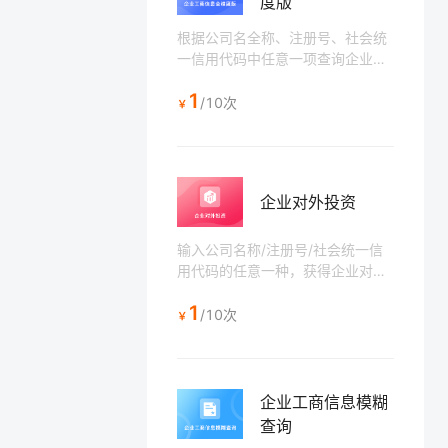
度版
根据公司名全称、注册号、社会统
一信用代码中任意一项查询企业工
商信息详情，包括工商执照信息、
1
股东信息、出资信息、变更信息、
/10次
￥
行政处罚、失信被执行等四十余
项。
企业对外投资
输入公司名称/注册号/社会统一信
用代码的任意一种，获得企业对外
投资信息，包括公司类型、注册资
1
本、法人名称、出资比例、出资金
/10次
￥
额、成立日期等商业信息。
企业工商信息模糊
查询