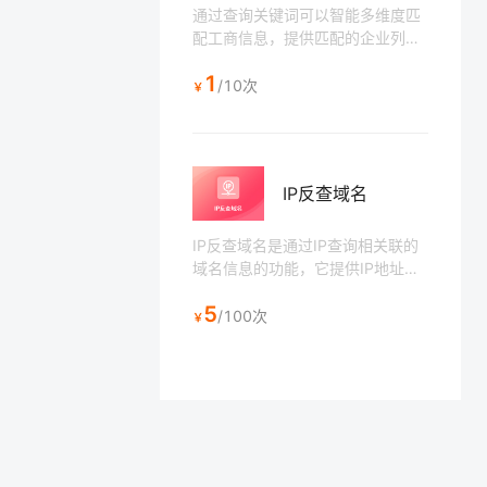
通过查询关键词可以智能多维度匹
配工商信息，提供匹配的企业列表
供用户筛选，多用于查询企业工商
1
注册信息的场景，如贷款审核、企
/10次
￥
业注册登记等。
IP反查域名
IP反查域名是通过IP查询相关联的
域名信息的功能，它提供IP地址历
史上绑定过的域名信息。需要注意
5
的是，IP和域名之间的关系可能会
/100次
￥
发生变化，特别是在共享IP地址的
情况下。因此，在使用IP反查域名
的结果时，应该综合考虑其他因
素，并结合其他工具和数据进行分
析和判断。（接口数据来源于站长
工具收集整理，不保证数据100%
完整性）