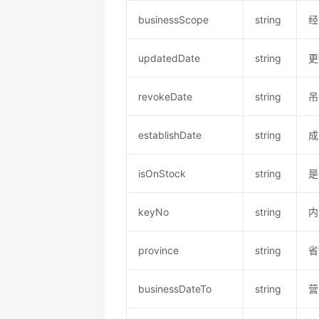
businessScope
string
经
updatedDate
string
更
revokeDate
string
吊
establishDate
string
成
isOnStock
string
是
keyNo
string
内
province
string
省
businessDateTo
string
营