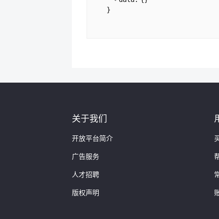
}
}
1:
{
changeField:
"经营范
changeDate:
"2018-0
changeAfter:
"服务
changeBefore:
"服务
}
]
industry:
{
industryL1Name:
"信息
industryL2Name:
"软件
}
关于我们
branches:
[
]
punishes:
[
]
开放平台简介
spotChecks:
[
]
广告服务
exceptions:
[
]
mpledges:
[
]
人才招聘
originalName:
[
]
partners:
[
版权声明
0:
{
investType:
"以个人
capiDate:
null