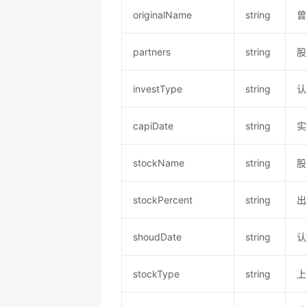
originalName
string
曾
partners
string
股
investType
string
认
capiDate
string
实
stockName
string
股
stockPercent
string
出
shoudDate
string
认
stockType
string
上