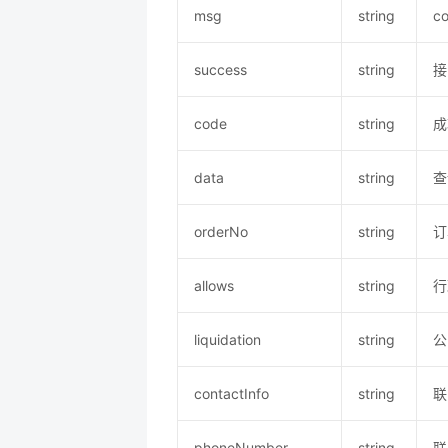
msg
string
c
success
string
接
code
string
成
data
string
查
orderNo
string
订
allows
string
行
liquidation
string
公
contactInfo
string
联
phoneNumber
string
联