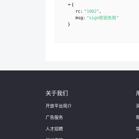
{
0:
"1403***719@qq.com"
rc:
"1002"
1:
"1431***489@qq.com"
msg:
"sign校验失败"
2:
"1546***126@qq.com"
}
3:
"1865***2767@wo.cn"
4:
"2343***53@qq.com"
]
}
rc:
"0000"
msg:
"查询成功"
}
关于我们
开放平台简介
广告服务
人才招聘