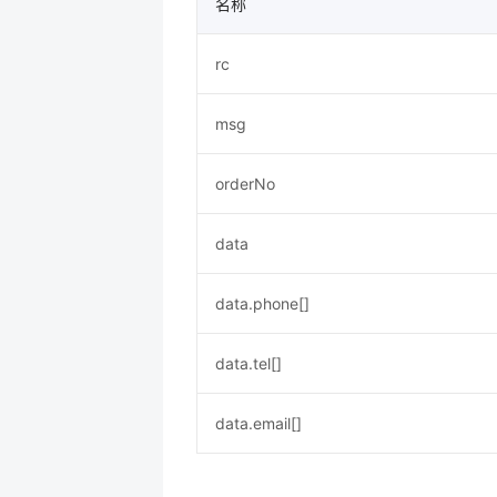
名称
rc
msg
orderNo
data
data.phone[]
data.tel[]
data.email[]