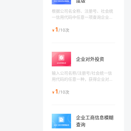
度版
根据公司名全称、注册号、社会统
一信用代码中任意一项查询企业工
商信息详情，包括工商执照信息、
1
股东信息、出资信息、变更信息、
/10次
￥
行政处罚、失信被执行等四十余
项。
企业对外投资
输入公司名称/注册号/社会统一信
用代码的任意一种，获得企业对外
投资信息，包括公司类型、注册资
1
本、法人名称、出资比例、出资金
/10次
￥
额、成立日期等商业信息。
企业工商信息模糊
查询