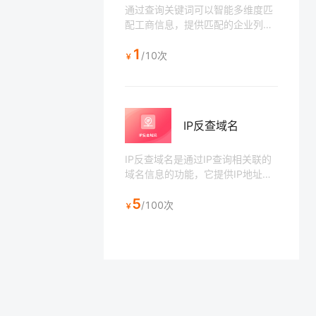
通过查询关键词可以智能多维度匹
配工商信息，提供匹配的企业列表
供用户筛选，多用于查询企业工商
1
注册信息的场景，如贷款审核、企
/10次
￥
业注册登记等。
IP反查域名
IP反查域名是通过IP查询相关联的
域名信息的功能，它提供IP地址历
史上绑定过的域名信息。需要注意
5
的是，IP和域名之间的关系可能会
/100次
￥
发生变化，特别是在共享IP地址的
情况下。因此，在使用IP反查域名
的结果时，应该综合考虑其他因
素，并结合其他工具和数据进行分
析和判断。（接口数据来源于站长
工具收集整理，不保证数据100%
完整性）