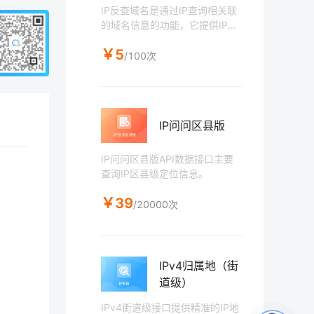
IP反查域名是通过IP查询相关联
的域名信息的功能，它提供IP地
址历史上绑定过的域名信息。需
￥5
要注意的是，IP和域名之间的关
/100次
系可能会发生变化，特别是在共
享IP地址的情况下。因此，在使
用IP反查域名的结果时，应该综
合考虑其他因素，并结合其他工
IP问问区县版
具和数据进行分析和判断。（接
口数据来源于站长工具收集整
理，不保证数据100%完整性）
IP问问区县版API数据接口主要
查询IP区县级定位信息。
￥39
/20000次
IPv4归属地（街
道级）
IPv4街道级接口提供精准的IP地