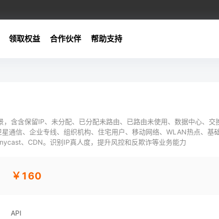
领取权益
合作伙伴
帮助支持
景，含含保留IP、未分配、已分配未路由、已路由未使用、数据中心、交
卫星通信、企业专线、组织机构、住宅用户、移动网络、WLAN热点、基
nycast、CDN。识别IP真人度，提升风控和反欺诈等业务能力
￥160
API