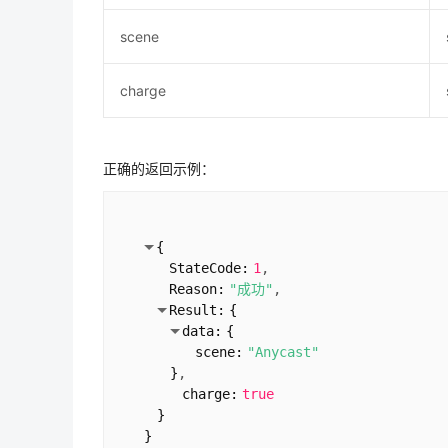
scene
charge
正确的返回示例：
{
StateCode:
1
Reason:
"成功"
Result:
{
data:
{
scene:
"Anycast"
}
charge:
true
}
}