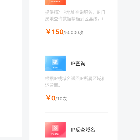
提供精准iP地址查询服务，iP归
属地查询数据精确到区县级。iP
归属地查询数据经过十几年积
￥150
累，专业团队进行iP数据维护，
/50000次
保证iP查询数据的覆盖率及更新
频率，可提供iP归属地查询，手
机iP地址查询，iP属地查询等服
务。
IP查询
根据IP或域名返回IP所属区域和
运营商。
￥0
/10次
持
IP反查域名