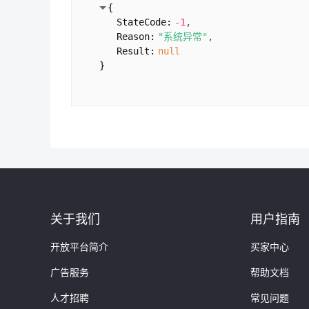
{
}
StateCode:
-1
1:
{
Reason:
"系统异常"
RankStr:
"1-7"
Result:
null
SearchCount:
381
}
Keyword:
"api接口"
Title:
"API数据接口,API接口列表
Url:
"
http://api.chinaz.com/ho
Calalog:
"home"
}
2:
{
RankStr:
"5-4"
SearchCount:
1134
Keyword:
"站长之家"
Title:
"帮助中心- API数据接口- 
Url:
"
http://api.chinaz.com/ho
关于我们
用户指南
Calalog:
"home"
}
开放平台简介
买家中心
]
广告服务
}
帮助文档
}
人才招聘
常见问题