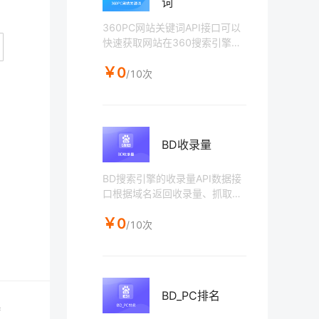
词
360PC网站关键词API接口可以
快速获取网站在360搜索引擎PC
端的关键词排名信息，还能根据
￥0
目录进行选择关键词信息，是se
/10次
o分析网站关键词很好的帮助工
具。
BD收录量
BD搜索引擎的收录量API数据接
口根据域名返回收录量、抓取时
间等相关信息。
￥0
/10次
BD_PC排名
持