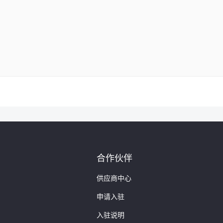
- 站长之家"
me/browseapi
"
站长之家"
me/usehelp
"
合作伙伴
供应商中心
申请入驻
入驻说明