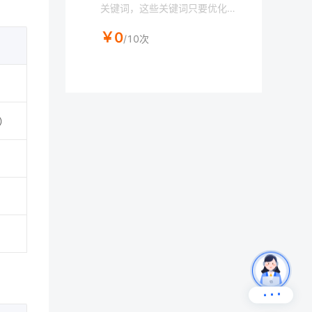
关键词，这些关键词只要优化成
功都是能够带来流量增益，目前
￥0
查询一次可获取100条数据，方
/10次
便用户使用。
）