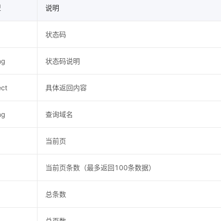
型
说明
状态码
ng
状态码说明
ect
具体返回内容
ng
查询域名
当前页
当前页条数（最多返回100条数据）
总条数
总页数