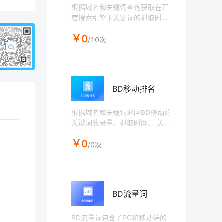
根据域名和关键词查询获取在百
度搜索引擎下关键词的抓取时
间、 关键词排名（页数-第几
￥0
条）、 页面标题、 页面链接地
/10次
址，排名只返回排名前50名数
据，50名后不体现。（排名存在
异地排名现象，不保证数据与查
询IP百分百一致）
BD移动排名
根据域名和关键词返回BD移动端
关键词收录量、抓取时间、 关键
词排名（页数-第几条）、 页面
￥0
标题、 页面链接地址。排名只返
/0次
回排名前50名数据，50名后不
体现。
BD流量词
BD流量词包含了PC和移动端的