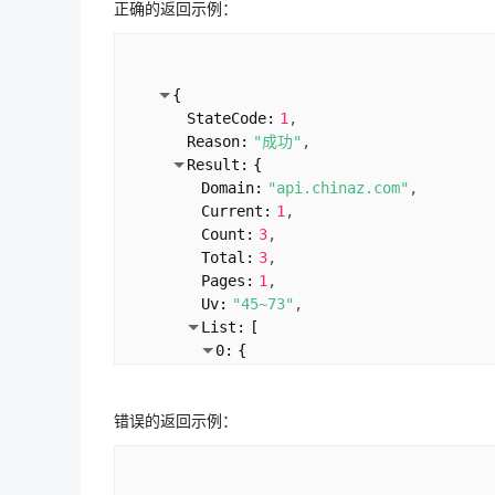
正确的返回示例：
{
StateCode:
1
Reason:
"成功"
Result:
{
Domain:
"api.chinaz.com"
Current:
1
Count:
3
Total:
3
Pages:
1
Uv:
"45~73"
List:
[
0:
{
RankStr:
"1-2"
SearchCount:
22
错误的返回示例：
Keyword:
"数据接口"
Title:
"API数据接口,API接口列表
Url:
"
https://api.chinaz.com/h
Calalog:
"home"