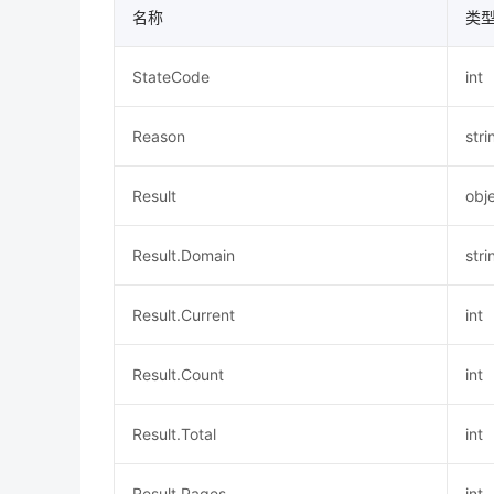
名称
类
StateCode
int
Reason
stri
Result
obj
Result.Domain
stri
Result.Current
int
Result.Count
int
Result.Total
int
Result.Pages
int