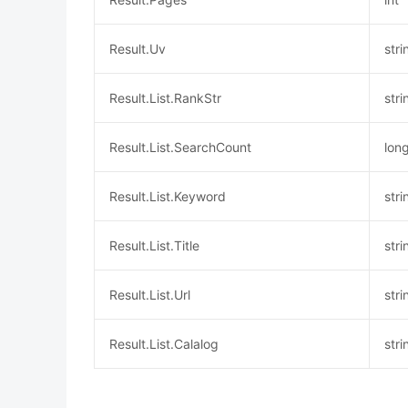
Result.Uv
stri
Result.List.RankStr
stri
Result.List.SearchCount
lon
Result.List.Keyword
stri
Result.List.Title
stri
Result.List.Url
stri
Result.List.Calalog
stri