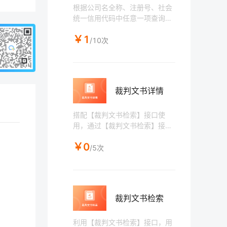
根据公司名全称、注册号、社会
统一信用代码中任意一项查询企
业工商信息详情，包括工商执照
￥1
信息、股东信息、出资信息、变
/10次
更信息、行政处罚、失信被执行
等四十余项。
裁判文书详情
搭配【裁判文书检索】接口使
用，通过【裁判文书检索】接口
获取到裁判文书基础信息和详情I
￥0
D，再拿详情ID通过本接口查询
/5次
裁判文书详情数据。
裁判文书检索
利用【裁判文书检索】接口，用