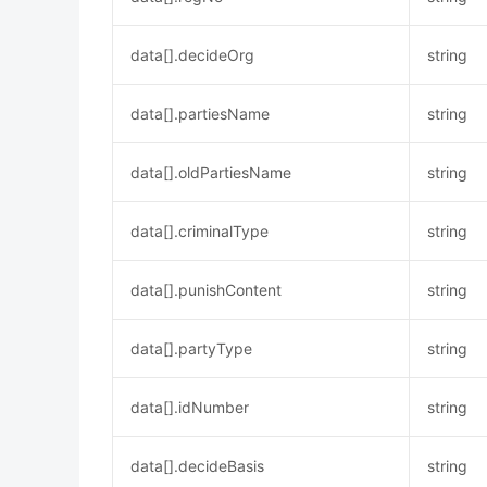
data[].decideOrg
string
data[].partiesName
string
data[].oldPartiesName
string
data[].criminalType
string
data[].punishContent
string
data[].partyType
string
data[].idNumber
string
data[].decideBasis
string