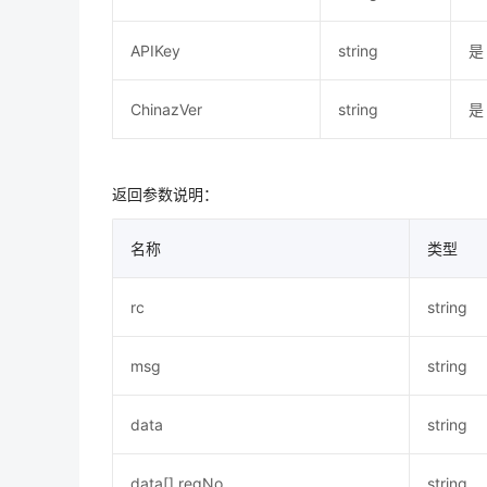
APIKey
string
是
ChinazVer
string
是
返回参数说明：
名称
类型
rc
string
msg
string
data
string
data[].regNo
string