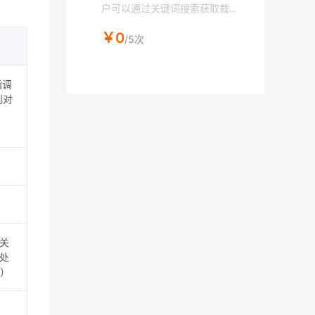
户可以通过关键词搜索获取裁判
文书的相关信息，这包括但不限
￥0
于：案号、标题、执行法院，以
/5次
及原告被告等信息。每篇裁判文
书都有唯一的详情ID。通过【裁
判文书详情】接口，查询这个I
指调
D，用户可以访问到该篇裁判文
则对
书更全面的信息。
海关
政处
部）