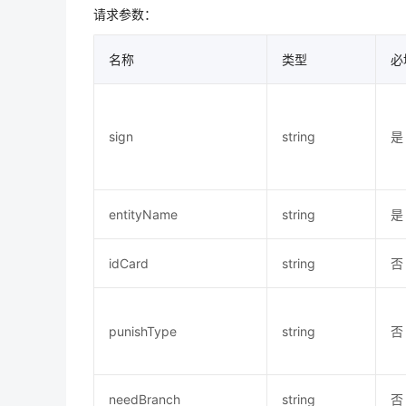
请求参数：
名称
类型
必
sign
string
是
entityName
string
是
idCard
string
否
punishType
string
否
needBranch
string
否