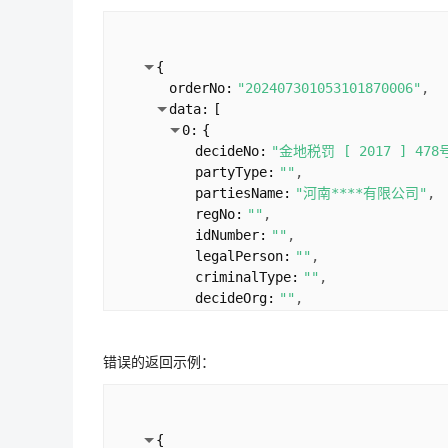
{
orderNo:
"202407301053101870006"
data:
[
0:
{
decideNo:
"金地税罚 [ 2017 ] 478
partyType:
""
partiesName:
"河南****有限公司"
regNo:
""
idNumber:
""
legalPerson:
""
criminalType:
""
decideOrg:
""
punishContent:
""
decideDate:
"2017-04-18"
错误的返回示例：
decideBasis:
""
publishOrg:
"信用中国（河南）"
oldPartiesName:
""
punishType:
"信用中国行政处罚"
{
areaName:
"河南省"