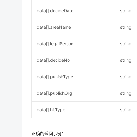
data[].decideDate
string
data[].areaName
string
data[].legalPerson
string
data[].decideNo
string
data[].punishType
string
data[].publishOrg
string
data[].hitType
string
正确的返回示例：