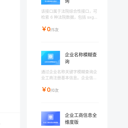
询
该接口属于法院综合性接口，可
检索 6 种法院数据，包括 sxgg
(被执行人)、sxgg(失信被执行
￥0
人)、ktgg(开庭公告)、fygg(法
/5次
院公告)、cpws(裁判文书)、spl
c(审判流程)，每种数据一次只检
索只 10 条，可输入页码来检索
余下的数据；也可根据检索出来
企业名称模糊查
的 id，去查询对应的结构化详情
询
信息。注：当查询个人信息时
（即 idCardNo 不为空），开庭
通过企业名称关键字模糊查询企
公告、法院公告、审判流程不返
业工商注册基本信息。企业信息
回数据。
显示包含企业名称、法人、经营
￥0
状态、成立日期等。
/0次
企业工商信息全
维度版
持