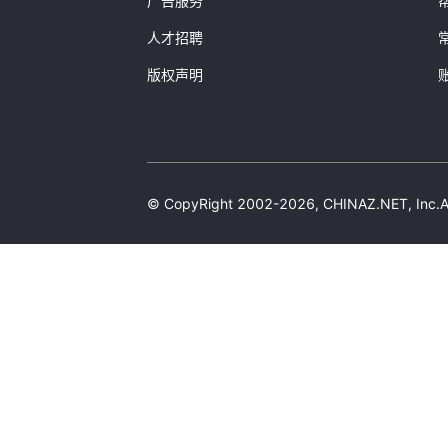
广告服务
RankStr:
"1-9"
SearchCount:
56
人才招聘
Keyword:
"备案网站"
Title:
"ICP备案查询 -
版权声明
Url:
"
https://icp.chi
Calalog:
"/"
}
]
}
}
© CopyRight 2002-2026, CHINAZ.NET, 