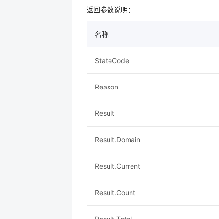
返回参数说明：
名称
StateCode
Reason
Result
Result.Domain
Result.Current
Result.Count
Result.Total