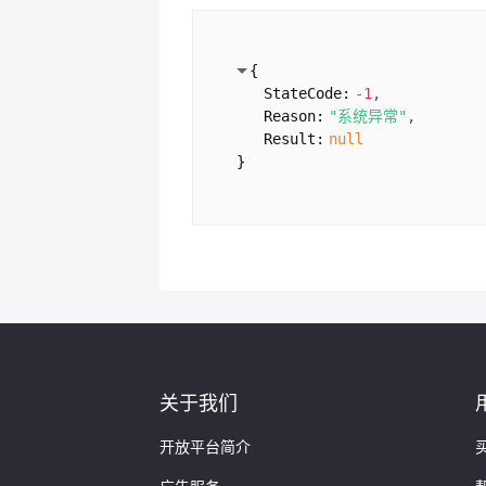
Title:
"ICP备案查询 -
Url:
"
https://icp.chi
Calalog:
"/"
{
}
StateCode:
-1
1:
{
Reason:
"系统异常"
RankStr:
"1-4"
Result:
null
SearchCount:
72
}
Keyword:
"备案信息"
Title:
"ICP备案查询 -
Url:
"
https://icp.chi
Calalog:
"/"
}
2:
{
RankStr:
"1-9"
SearchCount:
775
Keyword:
"icp备案"
Title:
"ICP备案查询 -
Url:
"
https://icp.chi
关于我们
Calalog:
"/"
}
开放平台简介
3:
{