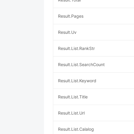
Result.Pages
Result.Uv
Result.List.RankStr
Result.List.SearchCount
Result.List.Keyword
Result.List.Title
Result.List.Url
Result.List.Calalog