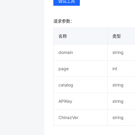
调试工具
请求参数：
名称
类型
domain
string
page
int
catalog
string
APIKey
string
ChinazVer
string