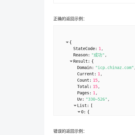
正确的返回示例：
{
StateCode:
1
Reason:
"成功"
Result:
{
Domain:
"icp.chinaz.com"
Current:
1
Count:
15
Total:
15
Pages:
1
Uv:
"330~526"
List:
[
0:
{
RankStr:
"1-2"
SearchCount:
272
错误的返回示例：
Keyword:
"网站备案查询