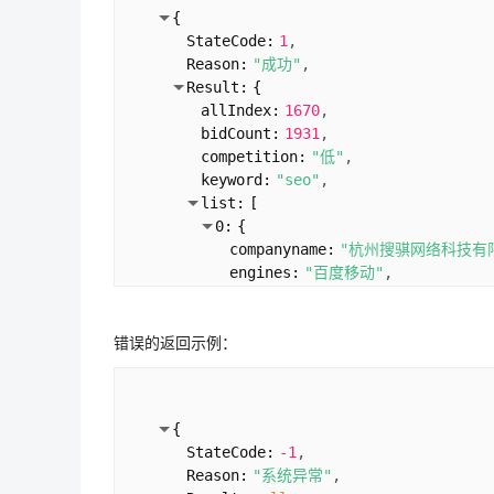
{
StateCode:
1
Reason:
"成功"
Result:
{
allIndex:
1670
bidCount:
1931
competition:
"低"
keyword:
"seo"
list:
[
0:
{
companyname:
"杭州搜骐网络科技有
engines:
"百度移动"
domain:
"m.souqii.com"
keyword:
"seo"
错误的返回示例：
title:
"教你如何玩转seo-有seo公
updatetime:
"2021-12-09 13:50:
url:
"
https://m.souqii.com/you
}
{
1:
{
StateCode:
-1
companyname:
"深圳市信科网络科技
Reason:
"系统异常"
engines:
"百度PC"