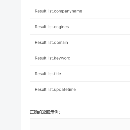
Result.list.companyname
Result.list.engines
Result.list.domain
Result.list.keyword
Result.list.title
Result.list.updatetime
正确的返回示例：