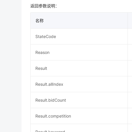
返回参数说明：
名称
StateCode
Reason
Result
Result.allIndex
Result.bidCount
Result.competition
Result.keyword