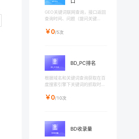
口
GEO关键词联网查询，接口返回
查询时间、问题（提问关键
词）、AI搜索、AI回答、AI推荐
￥0
问题、引用文章（链接、发布时
/5次
间、文章标题、文章摘要、站点
名称）。该接口为组合接口，需
要通过当前接口获取任务ID后，
再通过任务详情接口请求具体信
BD_PC排名
息。使用本接口用户在获取任务I
D30分钟后再进行任务详情获
取。
根据域名和关键词查询获取在百
度搜索引擎下关键词的抓取时
间、 关键词排名（页数-第几
￥0
条）、 页面标题、 页面链接地
/10次
址，排名只返回排名前50名数
据，50名后不体现。（排名存在
异地排名现象，不保证数据与查
询IP百分百一致）
BD收录量