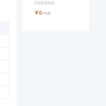
的权重值数据。
￥0
/10次