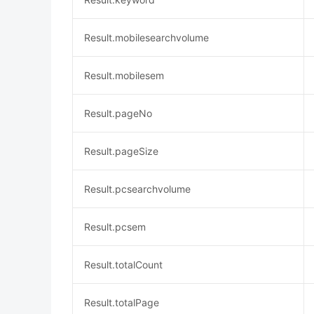
Result.mobilesearchvolume
Result.mobilesem
Result.pageNo
Result.pageSize
Result.pcsearchvolume
Result.pcsem
Result.totalCount
Result.totalPage