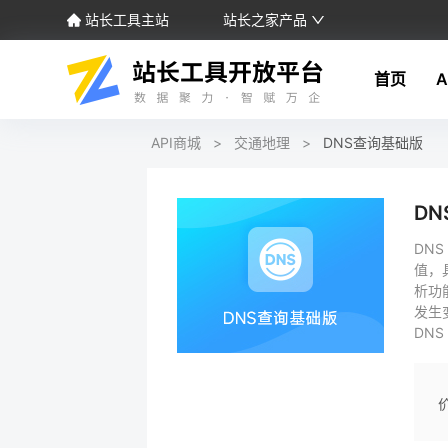
站长工具主站
站长之家产品
首页
A
API商城
>
交通地理
>
DNS查询基础版
D
DNS
值，
析功
发生
DN