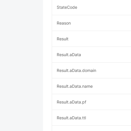
StateCode
Reason
Result
Result.aData
Result.aData.domain
Result.aData.name
Result.aData.pf
Result.aData.ttl