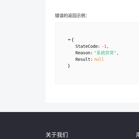
domain:
"www.chinaz.c
name:
"117.27.243.152
错误的返回示例：
pf:
0
ttl:
300
}
]
{
aaaaData:
[
StateCode:
-1
0:
{
Reason:
"系统异常"
domain:
"www.chinaz.c
Result:
null
name:
"240e:615:6f0e:
}
pf:
0
ttl:
300
}
]
cnameData:
[
0:
{
domain:
""
name:
"www.chinaz.com
pf:
0
ttl:
444
}
关于我们