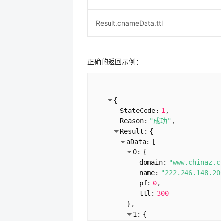
Result.cnameData.ttl
正确的返回示例：
{
StateCode:
1
Reason:
"成功"
Result:
{
aData:
[
0:
{
domain:
"www.chinaz.c
name:
"222.246.148.20
pf:
0
ttl:
300
}
1:
{