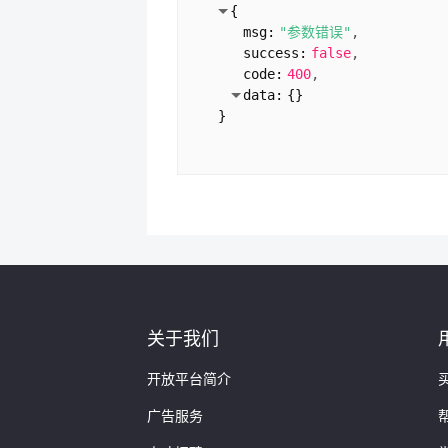
{
EndNode:
"COM_5d48c
msg:
"参数错误"
Id:
"136a8092dcdfb9
success:
false
...
EProperties:
{
code:
400
}
data:
{
}
2:
{
}
StartNode:
"PER_d30
Type:
1
EndNode:
"COM_9ae78
Id:
"35780734a4f315
...
EProperties:
{
}
3:
{
StartNode:
"PER_d30
Type:
3
EndNode:
"COM_9ae78
Id:
"036355e3439ade
关于我们
...
EProperties:
{
}
开放平台简介
4:
{
广告服务
StartNode:
"PER_833
Type:
3