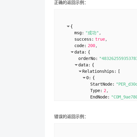
正确的返回示例：
{
msg:
"成功"
success:
true
code:
200
data:
{
orderNo:
"48326255935378
data:
{
Relationships:
[
0:
{
StartNode:
"PER_d30
Type:
2
EndNode:
"COM_9ae78
Id:
"484ca42d7b1275
...
EProperties:
{
错误的返回示例：
}
1:
{
StartNode:
"COM_9ae
Type:
2