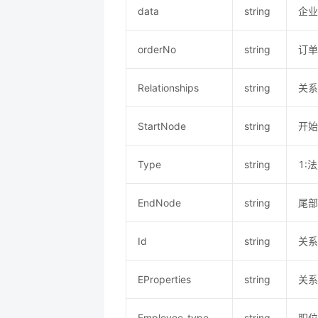
data
string
企业
orderNo
string
订单
Relationships
string
关系
StartNode
string
开始
Type
string
1:
EndNode
string
尾部
Id
string
关系
EProperties
string
关系
Employee_type
string
职位