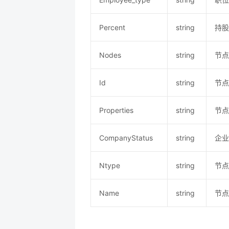
Percent
string
持股
Nodes
string
节点
Id
string
节点
Properties
string
节点
CompanyStatus
string
企业
Ntype
string
节点
Name
string
节点