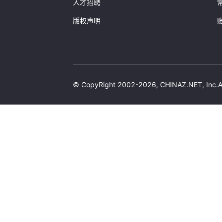
人才招聘
EndNode:
"COM_9ae78
Id:
"9f387ee0b38a00
版权声明
...
EProperties:
{
}
5:
{
StartNode:
"PER_d30
Type:
2
EndNode:
"COM_5d48c
© CopyRight 2002-2026, CHINAZ.NET, 
Id:
"7991a4f082ad8c
...
EProperties:
{
}
6:
{
StartNode:
"PER_d30
Type:
1
EndNode:
"COM_5d48c
Id:
"fdae028156a796
...
EProperties:
{
}
7:
{
StartNode:
"PER_d30
Type:
3