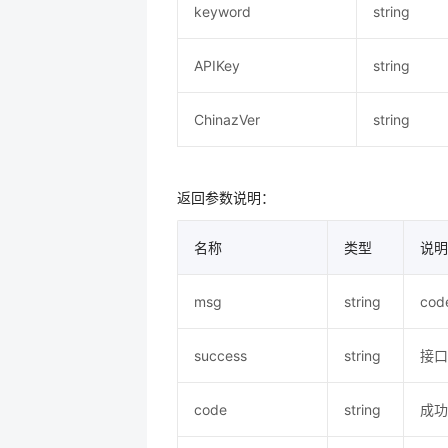
keyword
string
APIKey
string
ChinazVer
string
返回参数说明：
名称
类型
说明
msg
string
co
success
string
接口
code
string
成功